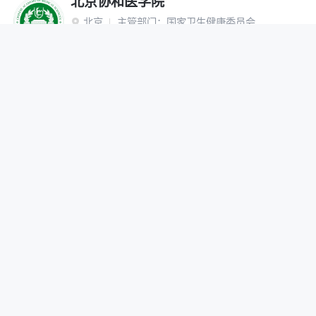
北京协和医学院
北京
主管部门：
国家卫生健康委员会

“双一流”建设高校
研究生院
网报公告
招生简章
在线咨询
调剂办法
首都医科大学
北京
主管部门：
北京市

网报公告
招生简章
在线咨询
调剂办法
北京中医药大学
北京
主管部门：
教育部

“双一流”建设高校
网报公告
招生简章
在线咨询
调剂办法