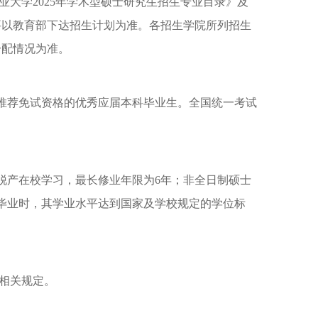
业大学
2025年学术型硕士研究生招生专业目录》及
人数要以教育部下达招生计划为准。各招生学院所列招生
分配情况为准。
得推荐免试资格的优秀应届本科毕业生。全国统一考试
脱产在校学习，最长修业年限为6年；非全日制硕士
毕业时，其学业水平达到国家及学校规定的学位标
作相关规定。