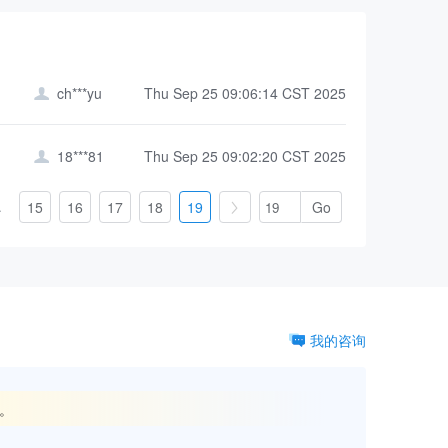
ch***yu
Thu Sep 25 09:06:14 CST 2025

18***81
Thu Sep 25 09:02:20 CST 2025

.
15
16
17
18
19

我的咨询