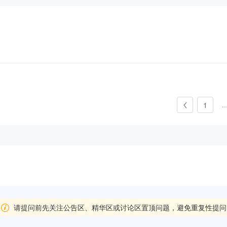
..
1
