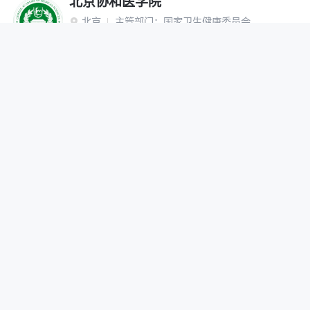
北京协和医学院
北京
主管部门：
国家卫生健康委员会

“双一流”建设高校
研究生院
网报公告
招生简章
在线咨询
调剂办法
首都医科大学
北京
主管部门：
北京市

网报公告
招生简章
在线咨询
调剂办法
北京中医药大学
北京
主管部门：
教育部

“双一流”建设高校
网报公告
招生简章
在线咨询
调剂办法