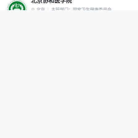
北京协和医学院
北京
主管部门：
国家卫生健康委员会

“双一流”建设高校
研究生院
网报公告
招生简章
在线咨询
调剂办法
首都医科大学
北京
主管部门：
北京市

网报公告
招生简章
在线咨询
调剂办法
北京中医药大学
北京
主管部门：
教育部

“双一流”建设高校
网报公告
招生简章
在线咨询
调剂办法