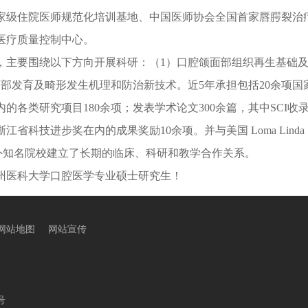
家级住院医师规范化培训基地、中国医师协会全国首家唇腭裂治
医疗质量控制中心。
，主要围绕以下方向开展科研：（
1）口腔颌面部组织再生基础
部发育及畸形发生机理和防治新技术。近5年承担包括20余项国
的各类研究项目180余项；发表学术论文300余篇，其中SCI收
江省科技进步奖在内的成果奖励10余项。并与美国 Loma Lind
内外知名院校建立了长期的临床、科研和教学合作关系。
州医科大学口腔医学专业硕士研究生！
网站地图
网站宣传
号