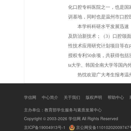
化口腔专科医院之一，也是国
训基地，同时也是温州市口腔
本学科科研水平发展迅速
及防治新技术；（3）口腔颌面
性技术应用研究计划项目等在内
授权专利50余项，共获得包括浙
ta大学、韩国全南大学等国
热忱欢迎广大考生报考温
学信网
中心简介
关于我们
版权声明
帮助中心
主办单位：
教育部学生服务与素质发展中心
Copyright © 2003-2026
学信网
All Rights Reserved
京ICP备19004913号-1
京公网安备11010202009747