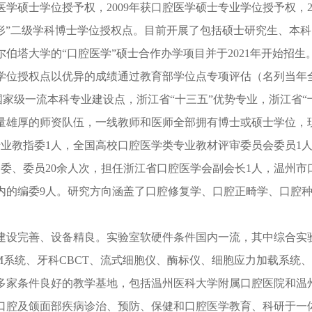
床医学硕士学位授予权，2009年获口腔医学硕士专业学位授予权，2
与整形”二级学科博士学位授权点。目前开展了包括硕士研究生、本
伯塔大学的“口腔医学”硕士合作办学项目并于2021年开始招生
硕士学位授权点以优异的成绩通过教育部学位点专项评估（名列当
家级一流本科专业建设点，浙江省“十三五”优势专业，浙江省“
量雄厚的师资队伍，一线教师和医师全部拥有博士或硕士学位，
专业教指委1人，全国高校口腔医学类专业教材评审委员会委员1
常委、委员20余人次，担任浙江省口腔医学会副会长1人，温州市
内的编委9人。研究方向涵盖了口腔修复学、口腔正畸学、口腔
建设完善、设备精良。实验室软硬件条件国内一流，其中综合实
系统、牙科CBCT、流式细胞仪、酶标仪、细胞应力加载系统、荧光成像
多家条件良好的教学基地，包括温州医科大学附属口腔医院和温
口腔及颌面部疾病诊治、预防、保健和口腔医学教育、科研于一