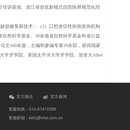
疗培训基地、浙江省首批新模式住院医师规范化培
及缺损修复新技术；（2）口腔炎症性疾病发病机制
家自然科学基金、30余项省自然科学基金和省公益
录论文160余篇，主编和参编专著20余部，获得国家
a 大学牙学院、美国太平洋大学牙学院、加拿大Alber
官方微信
官方微博
客服热线：010-67410388
客服邮箱：kefu@chsi.com.cn