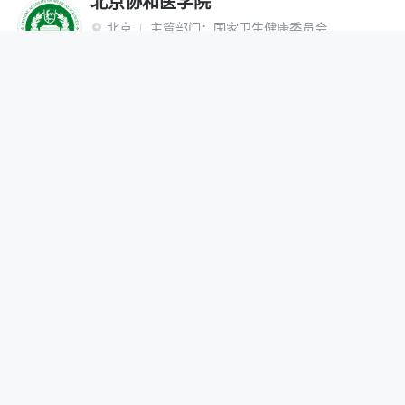
北京协和医学院
北京
主管部门：
国家卫生健康委员会

“双一流”建设高校
研究生院
网报公告
招生简章
在线咨询
调剂办法
首都医科大学
北京
主管部门：
北京市

网报公告
招生简章
在线咨询
调剂办法
北京中医药大学
北京
主管部门：
教育部

“双一流”建设高校
网报公告
招生简章
在线咨询
调剂办法