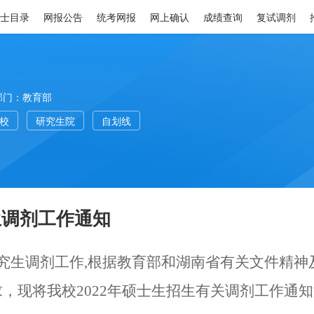
士目录
网报公告
统考网报
网上确认
成绩查询
复试调剂
部门：教育部
高校
研究生院
自划线
生调剂工作通知
研究生
调剂
工作
,根据教育部和湖南省有关文件精神
求
，
现将我校
202
2
年硕士生招生有关调剂工作通知