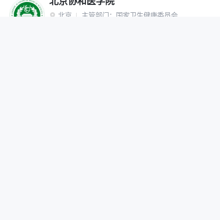
北京协和医学院
北京
主管部门：
国家卫生健康委员会

“双一流”建设高校
研究生院
网报公告
招生简章
在线咨询
调剂办法
首都医科大学
北京
主管部门：
北京市

网报公告
招生简章
在线咨询
调剂办法
北京中医药大学
北京
主管部门：
教育部

“双一流”建设高校
网报公告
招生简章
在线咨询
调剂办法