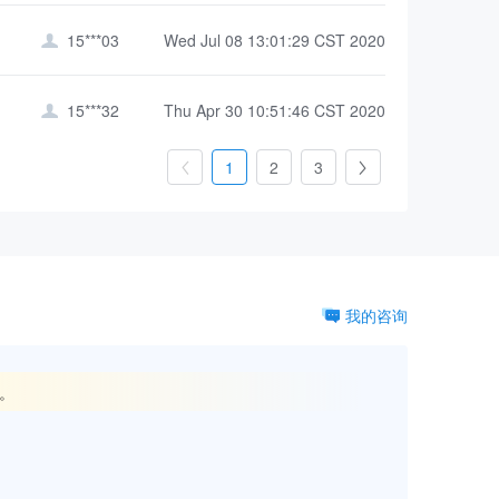
15***03
Wed Jul 08 13:01:29 CST 2020

15***32
Thu Apr 30 10:51:46 CST 2020

1
2
3


我的咨询