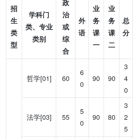
政
招
业
业
学科门
治
生
外
务
务
总
类、专业
或
类
语
课
课
分
类别
综
型
一
二
合
3
6
哲学[01]
60
90
90
4
0
0
3
5
法学[03]
55
90
80
2
0
5