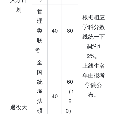
划
管
根据相应
理
学科分数
类
40
80
线统一下
联
调约1
考
2%。
全
上线生名
国
单由报考
统
60
学院公
考
（1
布。
40
法
2
退役大
硕
0）