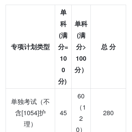
单
科
单科
(满
(满
专项计划
类型
分=
分>
总 分
10
100
0
分）
分)
60
单独考试（不
（1
含[1054]护
45
280
2
理）
0）