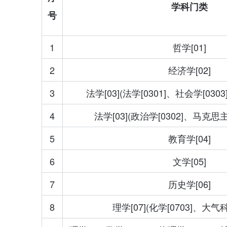
学科门类
号
1
哲学[01]
2
经济学[02]
3
法学[03](法学[0301]、社会学[0303
4
法学[03](政治学[0302]、马克思主
5
教育学[04]
6
文学[05]
7
历史学[06]
8
理学[07](化学[0703]、大气科学