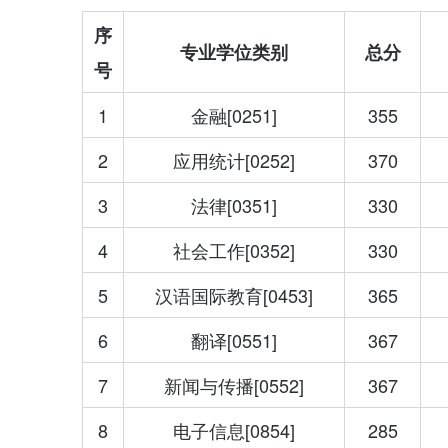
序
专业学位类别
总分
号
1
金融[0251]
355
2
应用统计[0252]
370
3
法律[0351]
330
4
社会工作[0352]
330
5
汉语国际教育[0453]
365
6
翻译[0551]
367
7
新闻与传播[0552]
367
8
电子信息[0854]
285