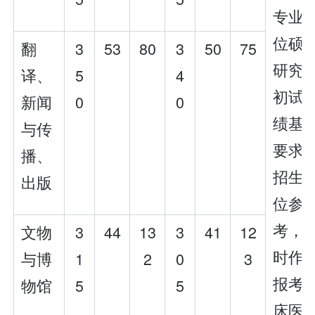
专业
位硕
翻
3
53
80
3
50
75
研究
译、
5
4
初试
新闻
0
0
绩基
与传
要求
播、
招生
出版
位参
考，
文物
3
44
13
3
41
12
时作
与博
1
2
0
3
报考
物馆
5
5
床医