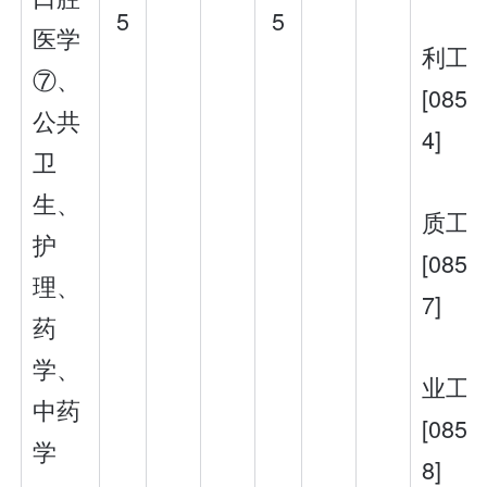
5
5
医学
利工
⑦、
[0852
公共
4]
卫
生、
质工
护
[0852
理、
7]
药
学、
业工
中药
[0852
学
8]