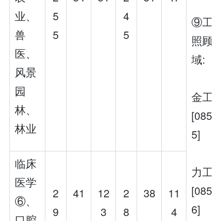
业、
5
4
⑨工
兽
5
5
照顾
医、
域:
风景
园
金工
林、
[0852
林业
5]
临床
力工
医学
[0852
2
41
12
2
38
11
⑥、
6]
9
3
8
4
口腔