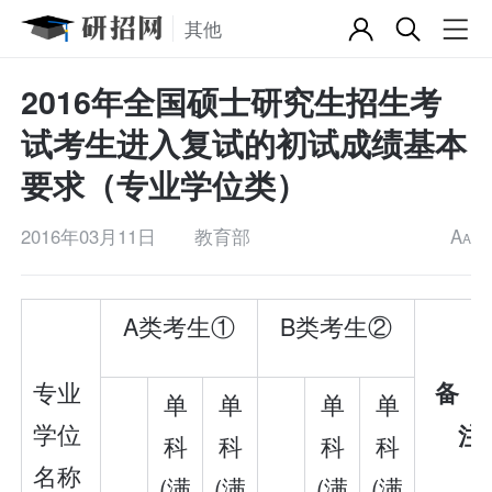
其他
2016年全国硕士研究生招生考
试考生进入复试的初试成绩基本
要求（专业学位类）
2016年03月11日
教育部
A
A
A类考生①
B类考生②
专业
单
单
单
单
学位
注
科
科
科
科
名称
(满
(满
(满
(满