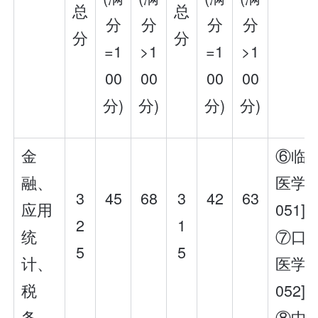
总
总
分
分
分
分
分
分
=1
>1
=1
>1
00
00
00
00
分)
分)
分)
分)
金
⑥临
融、
医学[
3
45
68
3
42
63
应用
051]
2
1
统
⑦口
5
5
计、
医学[
税
052]
务、
⑧中