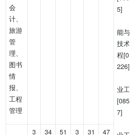
会
5]
计、
旅游
能与
管
技术
理、
程[08
图书
226]
情
报、
业工
工程
[0852
管理
7]
3
34
51
3
31
47
业工