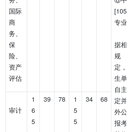
国际
[1057
商
专业
务、
保
据相
险、
规
资产
定，“
评估
生单
自主
1
39
78
1
34
68
定并
审计
6
5
外公
5
5
报考