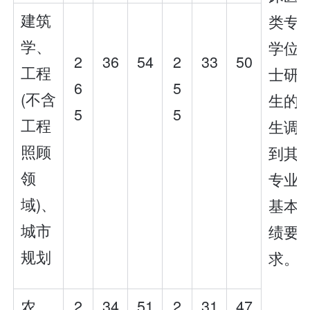
建筑
类专
学、
学位
2
36
54
2
33
50
工程
士研
6
5
(不含
生的
5
5
工程
生调
照顾
到其
领
专业
域)、
基本
城市
绩要
规划
求。”
农
2
34
51
2
31
47