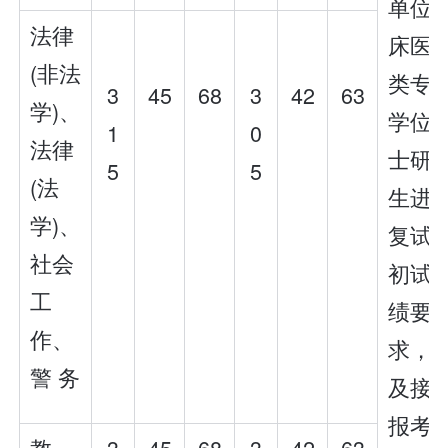
单位
法律
床医
(非法
类专
3
45
68
3
42
63
学)、
学位
1
0
法律
士研
5
5
(法
生进
学)、
复试
社会
初试
工
绩要
作、
求，
警 务
及接
报考
教
3
45
68
3
42
63