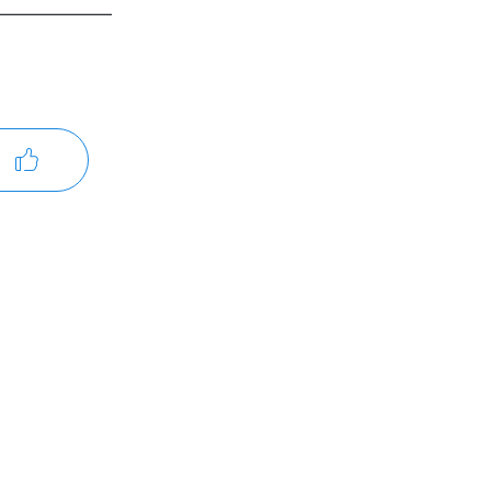
——————
