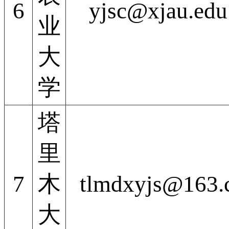
6
yjsc@xjau.edu
业
大
学
塔
里
7
木
tlmdxyjs@163
大