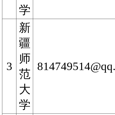
学
新
疆
师
3
814749514@qq
范
大
学