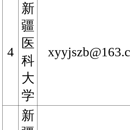
新
疆
医
4
xyyjszb@163.
科
大
学
新