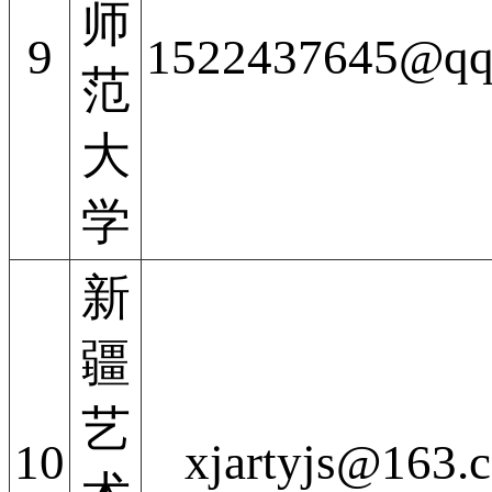
师
9
1522437645@qq
范
大
学
新
疆
艺
10
xjartyjs@163.