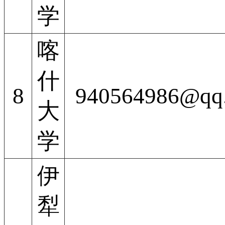
学
喀
什
8
940564986@qq
大
学
伊
犁