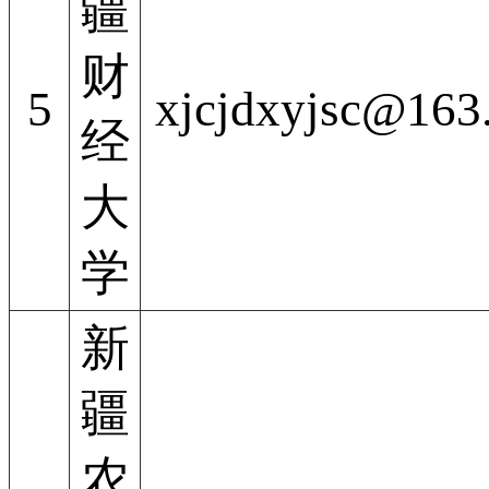
疆
财
5
xjcjdxyjsc@163
经
大
学
新
疆
农