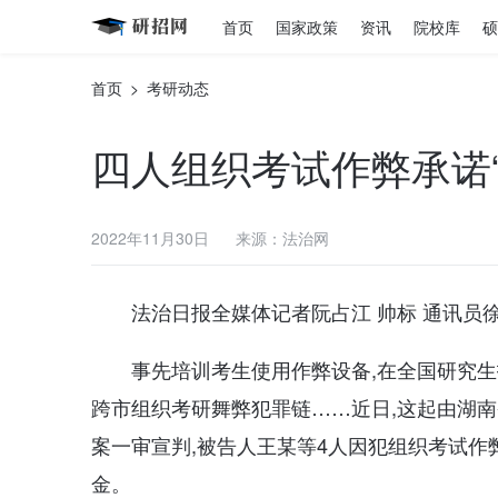
首页
国家政策
资讯
院校库
硕
首页
>
考研动态
四人组织考试作弊承诺“
2022年11月30日
来源：法治网
法治日报全媒体记者阮占江 帅标 通讯员徐
事先培训考生使用作弊设备,在全国研究
跨市组织考研舞弊犯罪链……近日,这起由湖
案一审宣判,被告人王某等4人因犯组织考试作弊
金。