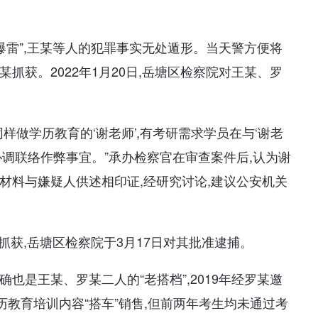
“爆雷”,王某等人的犯罪事实无处遁形。当天警方便将
抓获。2022年1月20日,岳塘区检察院对王某、罗
样做学历教育的‘谢老师’,有考研需求学员在与‘谢老
协调联络作弊事宜。”承办检察官在审查案件后,认为谢
材料与嫌疑人供述相印证,经研究讨论,建议公安机关
某抓获,岳塘区检察院于3月17日对其批准逮捕。
也是王某、罗某二人的“老搭档”,2019年经罗某邀
历教育培训内容“搭车”销售,但前两年考生均未通过考