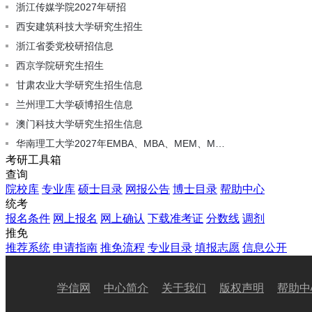
考研工具箱
查询
院校库
专业库
硕士目录
网报公告
博士目录
帮助中心
统考
报名条件
网上报名
网上确认
下载准考证
分数线
调剂
推免
推荐系统
申请指南
推免流程
专业目录
填报志愿
信息公开
学信网
中心简介
关于我们
版权声明
帮助中