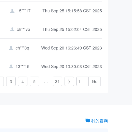
15***17
Thu Sep 25 15:15:58 CST 2025

ch***vb
Thu Sep 25 15:02:04 CST 2025

ch***3q
Wed Sep 20 16:26:49 CST 2023

13***15
Wed Sep 20 13:30:03 CST 2023

...
2
3
4
5
31

我的咨询