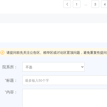
...
1
3
4
