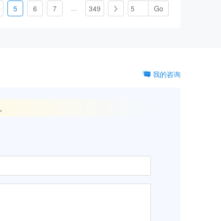
...
5
6
7
349

我的咨询